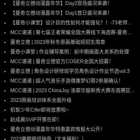
【曼奇立德动漫嘉年华】Day2现场盛况来袭！
【曼奇立德动漫嘉年华】Day1首日盛况来袭！
【曼奇小课堂】设计目的性如何才能强化？！-73老师改图时间
MCC速递 | 第七届王者荣耀全国大赛线下海选赛-曼奇立德动漫嘉年华站开赛！
曼奇立德 | 2023年秋冬原画基础班招生简章
曼奇小课堂 | 作业辅导案例：前中期画面大关系的处理
MCC速递 | 曼奇立德官方COSER全国大招募！
曼奇立德 | 角色设计研修班学员角色设计作业节选vol.3
MCC速递 | 超人气音乐手游偶像梦幻祭2参展确认！
MCC速递 | 2023 ChinaJoy 洛裳华服新秀大赛东南赛区晋级赛即将在MCC漫展现场打响!
2023原画培训体系全面升级
机智少年Cifer即将放票啦~
赵成晨SVIP开票在即！
曼奇立德动漫嘉年华特邀嘉宾情报大公开！
2023暑期报班指南（文末福利！）