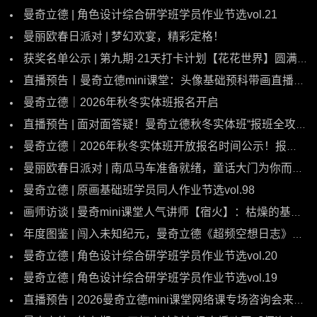
曼奇立德 | 角色设计综合研学班学员作业节选vol.21
曼丽欧春日派对 | 梦幻欢宴，精彩定格！
获奖名单公示 | 第九期·21天打卡计划【花花世界】圆满收官！
直播预告丨曼奇立德mini课堂：头像基础预科带画直播即将开启！
曼奇立德｜2026年秋冬实体班报名开启
直播预告 | 面对面答疑！曼奇立德秋冬实体班“报班全攻略”专场直播重磅开讲！
曼奇立德｜2026年秋冬实体班开放报名时间公示！报班须知抢先看
曼丽欧春日派对 | 南瓜马车准备就绪，童话大门为你而开！
曼奇立德 | 原画基础班学员同人作业节选vol.98
画师访谈 | 曼奇mini课堂人气讲师【宿火】：枯燥的基本功，是绘画一本万利的投资
年度图鉴 | 闯入未知纪元，曼奇立德《超频空想日志》即刻解锁！
曼奇立德 | 角色设计综合研学班学员作业节选vol.20
曼奇立德 | 角色设计综合研学班学员作业节选vol.19
直播预告 | 2026曼奇立德mini课堂网络课专场咨询会来啦~