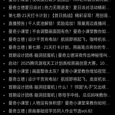
曼奇立德夏日派对 | 热力无限迸发！夏日派对活动精彩定格
第七期·21天打卡计划 | 【首日挑战】精彩呈现！用创造力点亮璀璨星图！
直播预告 | 千人奖池解锁！奖励追加！限量周边直播间等你抱回家！
曼奇小课堂 | 不会调整画面固有色？曼奇小课堂教你如何用黑白信息的压缩统一画面！
曼奇立德 | 设计干货充电站！航班即将起飞，咖啡机长带你用道具强化角色气质！
曼奇立德 | 第七期 · 21天打卡计划，用画笔点亮你的专属职事录！
首期设计团练·脑洞扭蛋机 | 曼奇立德深夜传出神秘怪叫，竟是73老师的宠溺“饭撒”！
启动！2025腾讯游戏天工计划高校原画创意大赛，10万特等奖等你拿！
曼奇小课堂 | 画面整体太灰？曼奇小课堂教你增加视觉中心色彩对比！
曼奇立德 | 设计干货充电站！航班即将起飞，皮皮机长带你丰富细节量~
首期设计团练·脑洞扭蛋机 | 什么！？邻国“丸子”又出续集，阿飞老师的“流氓”公主堂堂登场，这个CP你嗑不嗑？
首期设计团练·脑洞扭蛋机 | 慈母手中线，瓜瓜妈咪教你如何给宝宝缝新衣( σ'ω')σ
曼奇小课堂 | 人物没有体积感？曼奇小课堂来教你如何塑造光影二分~！
曼奇立德 | 原画基础班学员同人作业节选vol.82